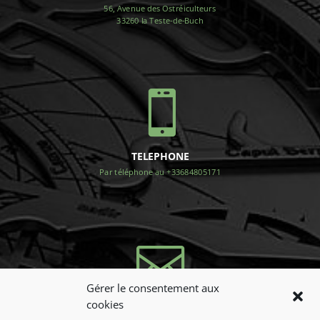
56, Avenue des Ostréiculteurs
33260 la Teste-de-Buch

TELEPHONE
Par téléphone au +33684805171

Gérer le consentement aux
cookies
NOUS CONTACTER