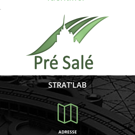
.
STRAT’LAB

ADRESSE