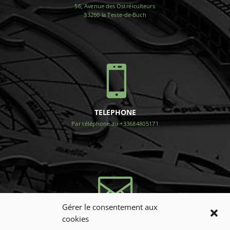
56, Avenue des Ostréiculteurs
33260 la Teste-de-Buch

TELEPHONE
Par téléphone au +33684805171

Gérer le consentement aux
cookies
NOUS CONTACTER