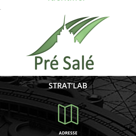
.
STRAT’LAB

ADRESSE