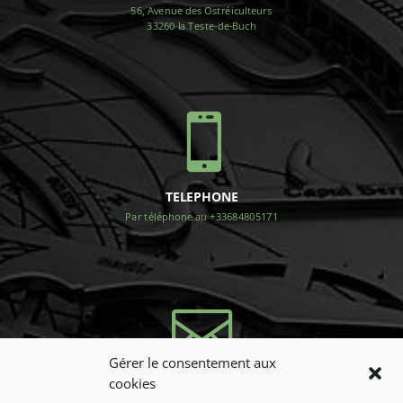
56, Avenue des Ostréiculteurs
33260 la Teste-de-Buch

TELEPHONE
Par téléphone au +33684805171

Gérer le consentement aux
cookies
NOUS CONTACTER