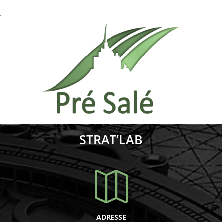
.
STRAT’LAB

ADRESSE