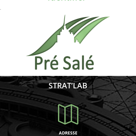
.
STRAT’LAB

ADRESSE