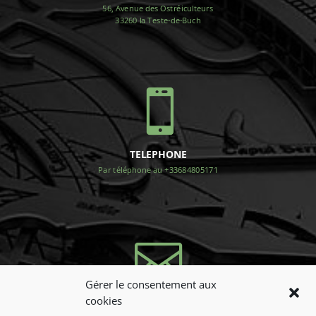
56, Avenue des Ostréiculteurs
33260 la Teste-de-Buch

TELEPHONE
Par téléphone au +33684805171

Gérer le consentement aux
cookies
NOUS CONTACTER