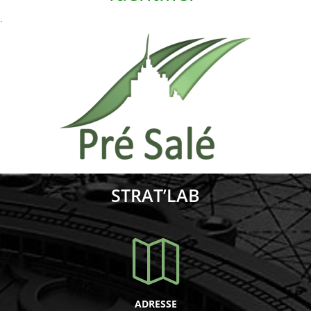
.
STRAT’LAB

ADRESSE