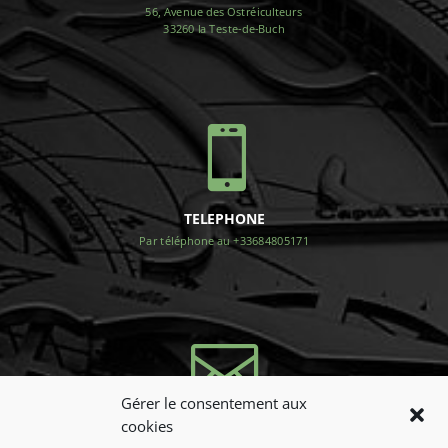
56, Avenue des Ostréiculteurs
33260 la Teste-de-Buch

TELEPHONE
Par téléphone au +33684805171

Gérer le consentement aux
cookies
NOUS CONTACTER