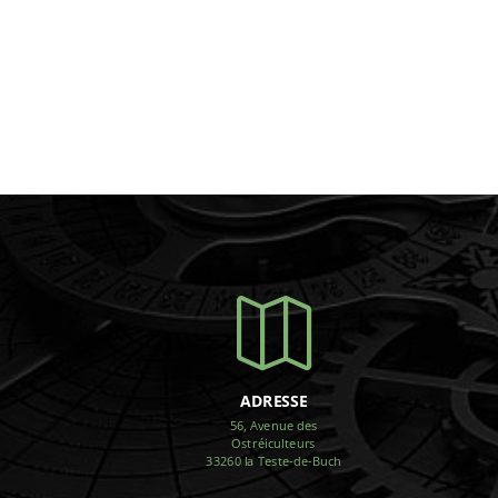

ADRESSE
56, Avenue des
Ostréiculteurs
33260 la Teste-de-Buch