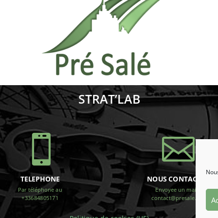
STRAT’LAB


Nous
TELEPHONE
NOUS CONTACTER
Par téléphone au
Envoyee un mail ?
+33684805171
contact@presale.pro
Ac