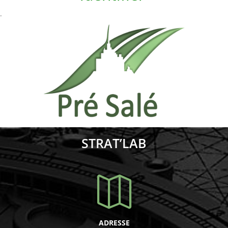
.
STRAT’LAB

ADRESSE