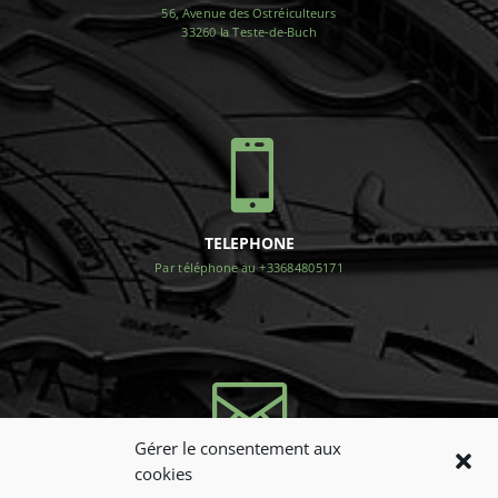
56, Avenue des Ostréiculteurs
33260 la Teste-de-Buch

TELEPHONE
Par téléphone au +33684805171

Gérer le consentement aux
cookies
NOUS CONTACTER