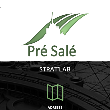
.
STRAT’LAB

ADRESSE