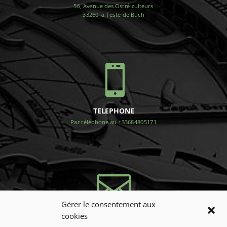
56, Avenue des Ostréiculteurs
33260 la Teste-de-Buch

TELEPHONE
Par téléphone au +33684805171

Gérer le consentement aux
cookies
NOUS CONTACTER