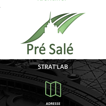
.
STRAT’LAB

ADRESSE