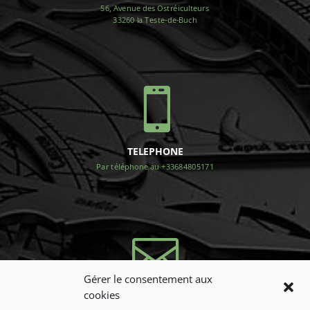
56, Avenue des Ostréiculteurs
33260 la Teste-de-Buch

TELEPHONE
Par téléphone au +33684805171

Gérer le consentement aux
cookies
NOUS CONTACTER