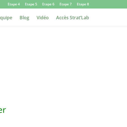
Etape 4
Etape 5
Etape 6
Etape 7
Etape 8
quipe
Blog
Vidéo
Accès Strat’Lab
ier