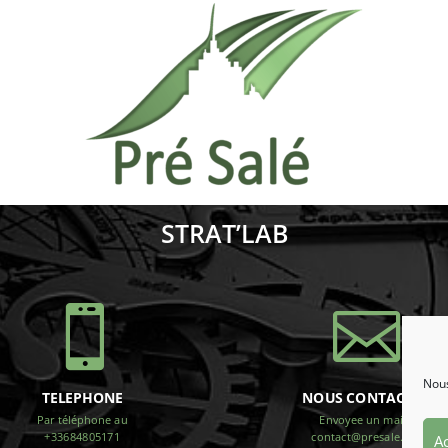
STRAT’LAB


Nous
TELEPHONE
NOUS CONTACTER
Par téléphone au
Envoyee un mail ?
+33684805171
contact@presale.pro
Ac