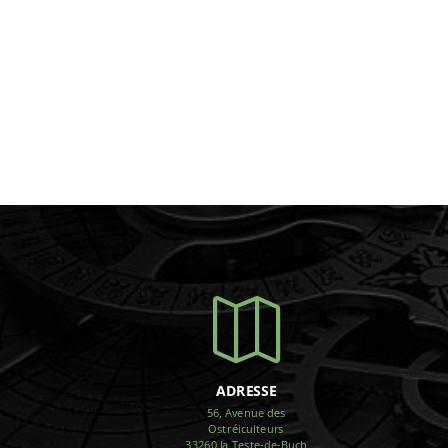

ADRESSE
56, Avenue des
Ostréiculteurs
33260 la Teste-de-Buch